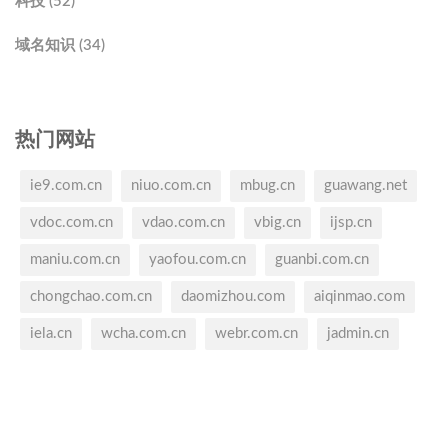
科技 (52)
域名知识 (34)
热门网站
ie9.com.cn
niuo.com.cn
mbug.cn
guawang.net
vdoc.com.cn
vdao.com.cn
vbig.cn
ijsp.cn
maniu.com.cn
yaofou.com.cn
guanbi.com.cn
chongchao.com.cn
daomizhou.com
aiqinmao.com
iela.cn
wcha.com.cn
webr.com.cn
jadmin.cn