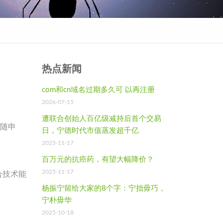
热点新闻
com和cn域名过期多久可 以再注册
2026-07-15
遭联合创始人百亿级减持后首个交易
“随申
日，宁德时代市值蒸发超千亿
2025-11-17
百万元的抗癌药，有望大幅降价？
2025-11-17
合技术能
杨振宁留给大家的8个字：宁拙毋巧，
宁朴毋华
2025-10-18