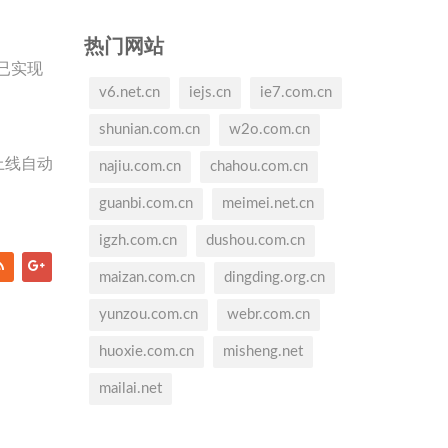
热门网站
已实现
v6.net.cn
iejs.cn
ie7.com.cn
shunian.com.cn
w2o.com.cn
上线自动
najiu.com.cn
chahou.com.cn
guanbi.com.cn
meimei.net.cn
igzh.com.cn
dushou.com.cn
maizan.com.cn
dingding.org.cn
yunzou.com.cn
webr.com.cn
huoxie.com.cn
misheng.net
mailai.net