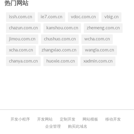
热门网站
issh.com.cn
ie7.com.cn
vdoc.com.cn
vbig.cn
chazun.com.cn
kanshou.com.cn
zhemeng.com.cn
jimou.com.cn
chushuo.com.cn
wcha.com.cn
xcha.com.cn
zhangxiao.com.cn
wangla.com.cn
chanya.com.cn
huoxie.com.cn
xadmin.com.cn
开发小程序
开发网站
定制开发
网站模板
移动开发
企业管理
购买此域名