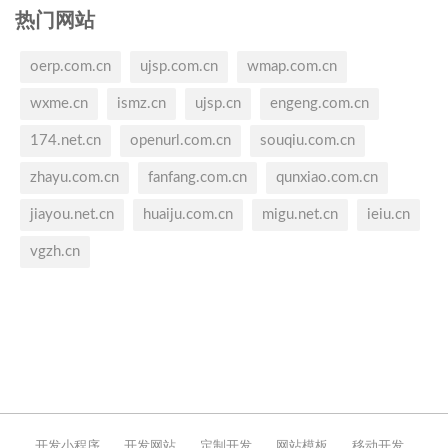
热门网站
oerp.com.cn
ujsp.com.cn
wmap.com.cn
wxme.cn
ismz.cn
ujsp.cn
engeng.com.cn
174.net.cn
openurl.com.cn
souqiu.com.cn
zhayu.com.cn
fanfang.com.cn
qunxiao.com.cn
jiayou.net.cn
huaiju.com.cn
migu.net.cn
ieiu.cn
vgzh.cn
开发小程序
开发网站
定制开发
网站模板
移动开发