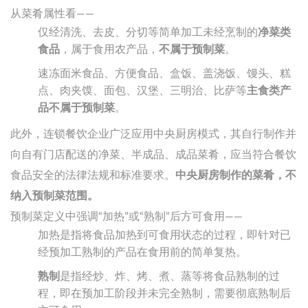
从菜肴属性看——
仅经清洗、去皮、分切等简单加工未经烹制的
净菜类
食品
，属于食用农产品，
不属于预制菜
。
速冻面米食品、方便食品、盒饭、盖浇饭、馒头、糕
点、肉夹馍、面包、汉堡、三明治、比萨等
主食类产
品不属于预制菜
。
此外，连锁餐饮企业广泛应用中央厨房模式，其自行制作并
向自有门店配送的净菜、半成品、成品菜肴，应当符合餐饮
食品安全的法律法规和标准要求。
中央厨房制作的菜肴，不
纳入预制菜范围。
预制菜定义中强调“加热”或“熟制”后方可食用——
加热是指将食品加热到可食用状态的过程，即针对已
经预加工熟制的产品在食用前的简单复热。
熟制
是指经炒、炸、烤、煮、蒸等将食品熟制的过
程，即在预加工阶段并未完全熟制，需要彻底熟制后