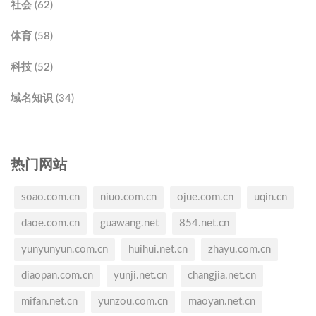
社会 (62)
体育 (58)
科技 (52)
域名知识 (34)
热门网站
soao.com.cn
niuo.com.cn
ojue.com.cn
uqin.cn
daoe.com.cn
guawang.net
854.net.cn
yunyunyun.com.cn
huihui.net.cn
zhayu.com.cn
diaopan.com.cn
yunji.net.cn
changjia.net.cn
mifan.net.cn
yunzou.com.cn
maoyan.net.cn