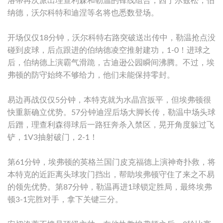
洛蒂再次派出理查利森和勒温的锋线组合，西于尔兹松，伯
纳德，沃尔科特和迪涅等名将也悉数登场。
开场仅仅18分钟，沃尔科特右路突破送出传中，勒温抢点没
碰到皮球，后点跟进的伯纳德凌空推射建功，1-0！进球之
后，伯纳德上演霸气滑跪，古迪逊公园瞬间沸腾。不过，埃
弗顿的防守始终不够给力，他们未能保持零封。
易边再战仅仅5分钟，本特克就为水晶宫扳平，但埃弗顿很
快重新确立优势。57分钟迪涅后场大脚长传，勒温中场头球
后蹭，理查利森得球后一路狂奔杀入禁区，晃开角度躲过飞
铲，1V3抽射破门，2-1！
第61分钟，埃弗顿的英格兰国门皮克福德上演神奇扑救，将
本特克的近距离头球攻门挡出，帮助埃弗顿守住了来之不易
的领先优势。第87分钟，勒温再进1球锁定胜局，最终埃弗
顿3-1完胜对手，拿下关键三分。