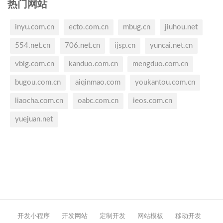
热门网站
inyu.com.cn
ecto.com.cn
mbug.cn
jiuhou.net
554.net.cn
706.net.cn
ijsp.cn
yuncai.net.cn
vbig.com.cn
kanduo.com.cn
mengduo.com.cn
bugou.com.cn
aiqinmao.com
youkantou.com.cn
liaocha.com.cn
oabc.com.cn
ieos.com.cn
yuejuan.net
开发小程序
开发网站
定制开发
网站模板
移动开发