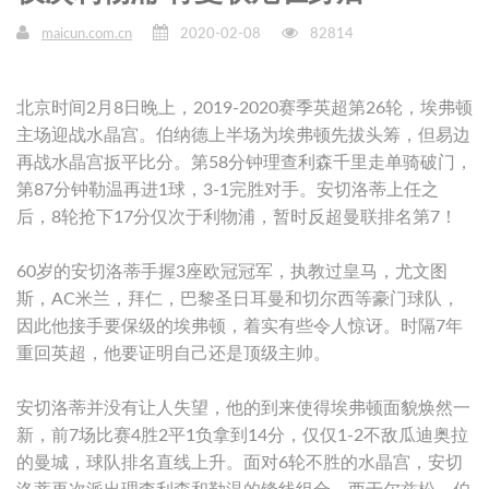
maicun.com.cn
2020-02-08
82814
北京时间2月8日晚上，2019-2020赛季英超第26轮，埃弗顿
主场迎战水晶宫。伯纳德上半场为埃弗顿先拔头筹，但易边
再战水晶宫扳平比分。第58分钟理查利森千里走单骑破门，
第87分钟勒温再进1球，3-1完胜对手。安切洛蒂上任之
后，8轮抢下17分仅次于利物浦，暂时反超曼联排名第7！
60岁的安切洛蒂手握3座欧冠冠军，执教过皇马，尤文图
斯，AC米兰，拜仁，巴黎圣日耳曼和切尔西等豪门球队，
因此他接手要保级的埃弗顿，着实有些令人惊讶。时隔7年
重回英超，他要证明自己还是顶级主帅。
安切洛蒂并没有让人失望，他的到来使得埃弗顿面貌焕然一
新，前7场比赛4胜2平1负拿到14分，仅仅1-2不敌瓜迪奥拉
的曼城，球队排名直线上升。面对6轮不胜的水晶宫，安切