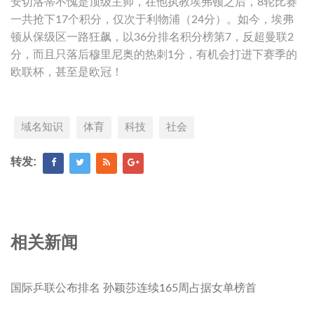
安切洛蒂不愧是顶级主帅，在他执教埃弗顿之后，8轮比赛
一共抢下17个积分，仅次于利物浦（24分）。如今，埃弗
顿从保级区一路狂飙，以36分排名积分榜第7，反超曼联2
分，而且只落后穆里尼奥的热刺1分，有机会打进下赛季的
欧联杯，甚至是欧冠！
域名知识
体育
科技
社会
转发:
相关新闻
国际乒联公布排名 孙颖莎连续165周占据女单榜首