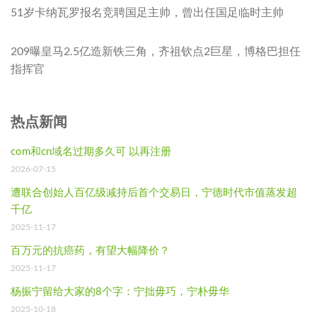
51岁卡纳瓦罗报名竞聘国足主帅，曾出任国足临时主帅
209曝皇马2.5亿造新铁三角，齐祖钦点2巨星，博格巴担任
指挥官
热点新闻
com和cn域名过期多久可 以再注册
2026-07-15
遭联合创始人百亿级减持后首个交易日，宁德时代市值蒸发超
千亿
2025-11-17
百万元的抗癌药，有望大幅降价？
2025-11-17
杨振宁留给大家的8个字：宁拙毋巧，宁朴毋华
2025-10-18