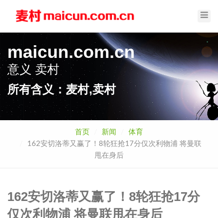
Toggl
Navig
maicun.com.cn
意义
麦村
所有含义：麦村,卖村
首页
新闻
体育
162安切洛蒂又赢了！8轮狂抢17分仅次利物浦 将曼联
甩在身后
162安切洛蒂又赢了！8轮狂抢17分
仅次利物浦 将曼联甩在身后