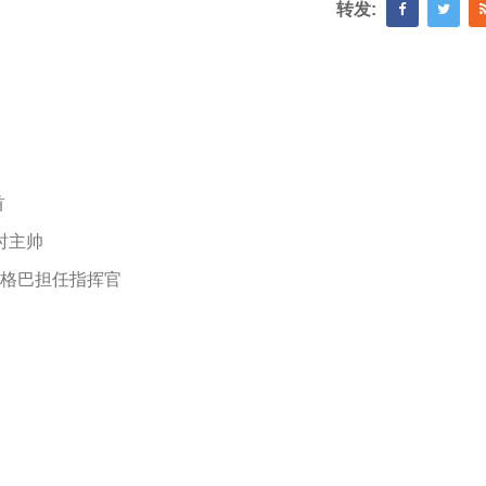
转发:
首
时主帅
博格巴担任指挥官