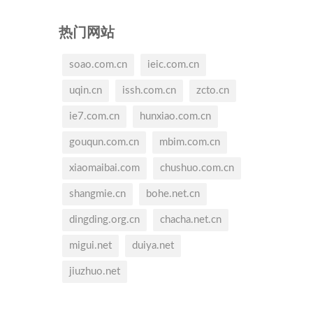
热门网站
soao.com.cn
ieic.com.cn
uqin.cn
issh.com.cn
zcto.cn
ie7.com.cn
hunxiao.com.cn
gouqun.com.cn
mbim.com.cn
xiaomaibai.com
chushuo.com.cn
shangmie.cn
bohe.net.cn
dingding.org.cn
chacha.net.cn
migui.net
duiya.net
jiuzhuo.net