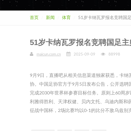
首页
新闻
体育
51岁卡纳瓦罗报名竞聘国
51岁卡纳瓦罗报名竞聘国足
maicun.com.cn
2025-09-09
88998
9月9日，直播吧从相关信息渠道独家获悉，卡
协。中国足协官方于9月5日发布公告，公开选
完成2030年世界杯参赛目标任务。原则上60周
利雅得胜利、天津权健、贝内文托、乌迪内斯和萨
征战中国杯，2场比赛均以0-1的比分不敌乌兹别