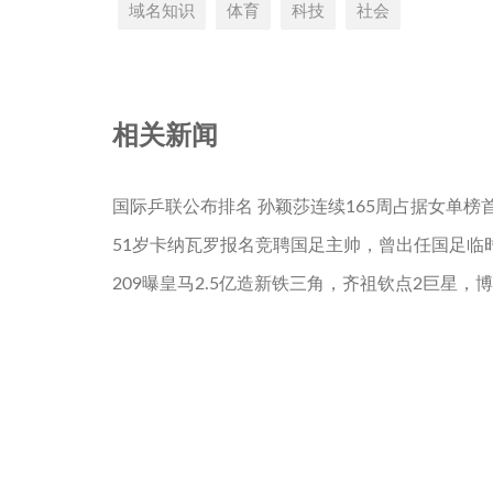
域名知识
体育
科技
社会
相关新闻
国际乒联公布排名 孙颖莎连续165周占据女单榜
51岁卡纳瓦罗报名竞聘国足主帅，曾出任国足临
209曝皇马2.5亿造新铁三角，齐祖钦点2巨星，