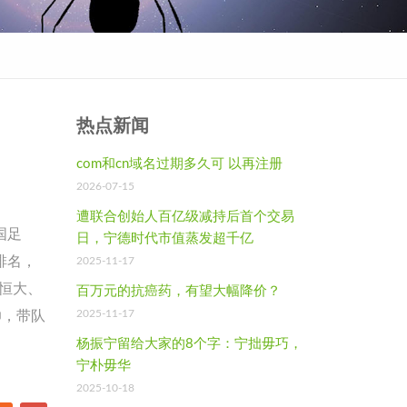
热点新闻
com和cn域名过期多久可 以再注册
2026-07-15
遭联合创始人百亿级减持后首个交易
国足
日，宁德时代市值蒸发超千亿
排名，
2025-11-17
州恒大、
百万元的抗癌药，有望大幅降价？
2025-11-17
帅，带队
杨振宁留给大家的8个字：宁拙毋巧，
宁朴毋华
2025-10-18