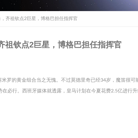
三角，齐祖钦点2巨星，博格巴担任指挥官
角，齐祖钦点2巨星，博格巴担任指挥官
塞米罗的黄金组合当之无愧。不过莫德里奇已经34岁，魔笛很可
势在必行。西班牙媒体就透露，皇马计划在今夏花费2.5亿进行升