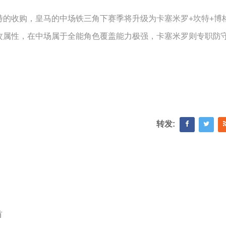
特的收购，皇马的中场铁三角下赛季将升级为卡塞米罗+坎特+博
攻属性，在中场属于全能角色覆盖能力极强，卡塞米罗则专职防
转发:
首