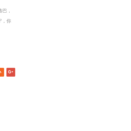
格巴，
守，你