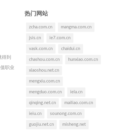
热门网站
zcha.com.cn
mangma.com.cn
jsis.cn
ie7.com.cn
vask.com.cn
chaidui.cn
就得到
chashou.com.cn
hunxiao.com.cn
正值职业
xiaoshou.net.cn
mengxiu.com.cn
mengduo.com.cn
iela.cn
qinqing.net.cn
mailiao.com.cn
ieiu.cn
sounong.com.cn
guojiu.net.cn
misheng.net