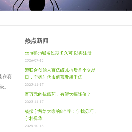
热点新闻
com和cn域名过期多久可 以再注册
2026-07-15
遭联合创始人百亿级减持后首个交易
能在赛
日，宁德时代市值蒸发超千亿
2025-11-17
级。
百万元的抗癌药，有望大幅降价？
2025-11-17
杨振宁留给大家的8个字：宁拙毋巧，
宁朴毋华
2025-10-18