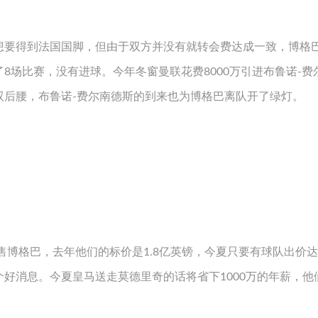
想要得到法国国脚，但由于双方并没有就转会费达成一致，博格
8场比赛，没有进球。今年冬窗曼联花费8000万引进布鲁诺-费
双后腰，布鲁诺-费尔南德斯的到来也为博格巴离队开了绿灯。
售博格巴，去年他们的标价是1.8亿英镑，今夏只要有球队出价达到
好消息。今夏皇马送走莫德里奇的话将省下1000万的年薪，他