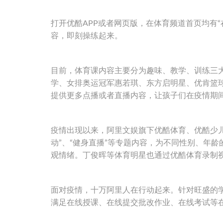
打开优酷APP或者网页版，在体育频道首页均有
容，即刻操练起来。
目前，体育课内容主要分为趣味、教学、训练三
学、女排奥运冠军惠若琪、东方启明星、优肯篮
提供更多点播或者直播内容，让孩子们在疫情期
疫情出现以来，阿里文娱旗下优酷体育、优酷少儿、
动”、“健身直播”等专题内容，为不同性别、年
观情绪。丁俊晖等体育明星也通过优酷体育录制
面对疫情，十万阿里人在行动起来。针对旺盛的学
满足在线授课、在线提交批改作业、在线考试等