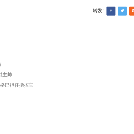
转发:
首
时主帅
博格巴担任指挥官