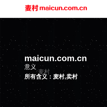
maicun.com.cn
意义
麦村
所有含义：麦村,卖村