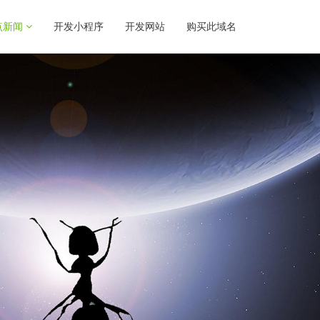
点新闻
开发小程序
开发网站
购买此域名