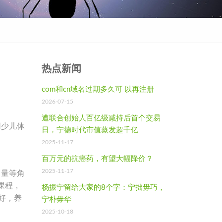
热点新闻
com和cn域名过期多久可 以再注册
2026-07-15
遭联合创始人百亿级减持后首个交易
网少儿体
日，宁德时代市值蒸发超千亿
2025-11-17
百万元的抗癌药，有望大幅降价？
2025-11-17
力量等角
练课程，
杨振宁留给大家的8个字：宁拙毋巧，
好，养
宁朴毋华
2025-10-18