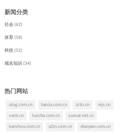
新闻分类
社会 (62)
体育 (58)
科技 (52)
域名知识 (34)
热门网站
ulog.com.cn
haoza.com.cn
zcto.cn
iejs.cn
vxml.cn
luocha.com.cn
yuncai.net.cn
kanshou.com.cn
a2m.com.cn
diaopan.com.cn