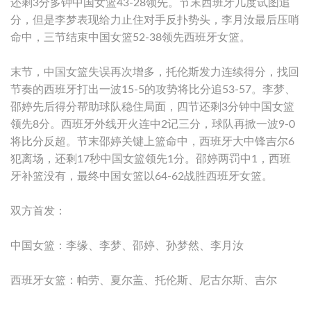
还剩3分多钟中国女篮43-28领先。节末西班牙几度试图追
分，但是李梦表现给力止住对手反扑势头，李月汝最后压哨
命中，三节结束中国女篮52-38领先西班牙女篮。
末节，中国女篮失误再次增多，托伦斯发力连续得分，找回
节奏的西班牙打出一波15-5的攻势将比分追53-57。李梦、
邵婷先后得分帮助球队稳住局面，四节还剩3分钟中国女篮
领先8分。西班牙外线开火连中2记三分，球队再掀一波9-0
将比分反超。节末邵婷关键上篮命中，西班牙大中锋吉尔6
犯离场，还剩17秒中国女篮领先1分。邵婷两罚中1，西班
牙补篮没有，最终中国女篮以64-62战胜西班牙女篮。
双方首发：
中国女篮：李缘、李梦、邵婷、孙梦然、李月汝
西班牙女篮：帕劳、夏尔盖、托伦斯、尼古尔斯、吉尔