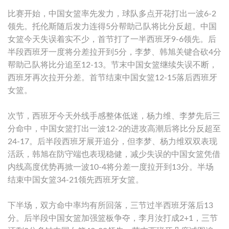
比赛开始，中国女篮率先发力，球队多点开花打出一波6-2
领先。托伦斯随后发力连得5分帮助己队将比分反超。中国
女篮今天失误着实不少，首节打了一半西班牙9-6领先。后
半段西班牙一度将分差拉开到5分，李梦、韩旭关键合砍4分
帮助己队将比分追至12-13。节末中国女篮继续失误不断，
西班牙再次拉开分差。首节结束中国女篮12-15落后西班牙
女篮。
次节，西班牙今天外线手感整体低迷，杨力维、李梦先后三
分命中，中国女篮打出一波12-2的进攻高潮后将比分反超至
24-17。后半段西班牙展开追分，但李梦、杨力维双双表现
活跃，韩旭在防守端也表现稳健，减少失误的中国女篮凭借
内线高度优势再掀一波10-4将分差一度拉开到13分。半场
结束中国女篮34-21领先西班牙女篮。
下半场，双方命中率均有所回落，三节过半西班牙落后13
分。后半段中国女篮加强篮板争夺，李月汝打成2+1，三节