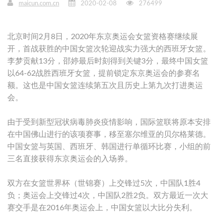
maicun.com.cn
2020-02-08
276499
北京时间2月8日，2020年东京奥运会女篮资格赛继续展
开，首战获胜的中国女篮次轮迎战实力强大的西班牙女篮。
李梦贡献13分，邵婷最后时刻得到关键3分，最终中国女篮
以64-62战胜西班牙女篮，提前锁定东京奥运会的参赛名
额。这也是中国女篮连续第五次且历史上第九次打进奥运
会。
由于受到新型冠状病毒肺炎疫情影响，国际篮联将原本安排
在中国佛山进行的该项赛事，移至塞尔维亚的贝尔格莱德。
中国女篮与英国、西班牙、韩国进行单循环比赛，小组的前
三名直接获得东京奥运会的入场券。
双方在女篮世界杯（世锦赛）上交锋过5次，中国队1胜4
负；奥运会上交锋过4次，中国队2胜2负。双方最近一次大
赛交手是在2016年奥运会上，中国女篮以大比分失利。